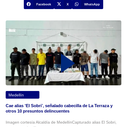
Facebook
X
WhatsApp
Medellín
Cae alias ‘El Sobri’, señalado cabecilla de La Terraza y
otros 10 presuntos delincuentes
Imagen cortesía Alcaldía de MedellínCapturado alias El Sobri,