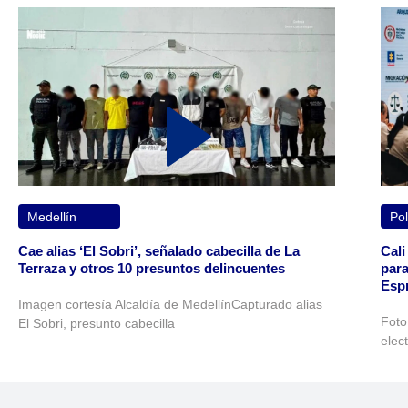
Medellín
Pol
Cae alias ‘El Sobri’, señalado cabecilla de La
Cali
Terraza y otros 10 presuntos delincuentes
para
Espr
Imagen cortesía Alcaldía de MedellínCapturado alias
Foto
El Sobri, presunto cabecilla
elec