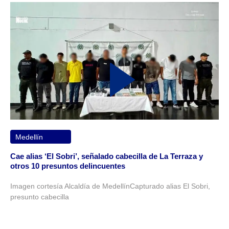
Medellín
Cae alias ‘El Sobri’, señalado cabecilla de La Terraza y
otros 10 presuntos delincuentes
Imagen cortesía Alcaldía de MedellínCapturado alias El Sobri,
presunto cabecilla