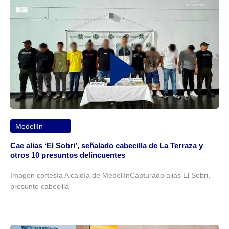
Medellín
Cae alias ‘El Sobri’, señalado cabecilla de La Terraza y
otros 10 presuntos delincuentes
Imagen cortesía Alcaldía de MedellínCapturado alias El Sobri,
presunto cabecilla