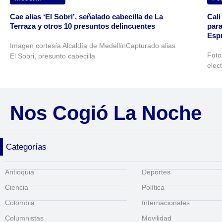
Cae alias ‘El Sobri’, señalado cabecilla de La
Cali
Terraza y otros 10 presuntos delincuentes
para
Espr
Imagen cortesía Alcaldía de MedellínCapturado alias
Foto
El Sobri, presunto cabecilla
elec
Nos Cogió La Noche
Categorías
Antioquia
Deportes
Ciencia
Política
Colombia
Internacionales
Columnistas
Movilidad