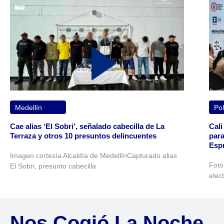
Medellín
Pol
Cae alias ‘El Sobri’, señalado cabecilla de La
Cali
Terraza y otros 10 presuntos delincuentes
para
Espr
Imagen cortesía Alcaldía de MedellínCapturado alias
Foto
El Sobri, presunto cabecilla
elec
Nos Cogió La Noche