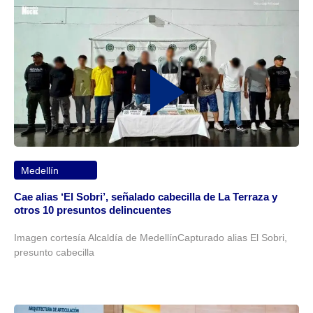
Medellín
Cae alias ‘El Sobri’, señalado cabecilla de La Terraza y
otros 10 presuntos delincuentes
Imagen cortesía Alcaldía de MedellínCapturado alias El Sobri,
presunto cabecilla