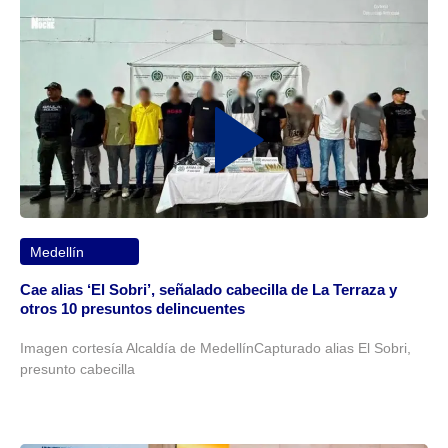
Medellín
Cae alias ‘El Sobri’, señalado cabecilla de La Terraza y
otros 10 presuntos delincuentes
Imagen cortesía Alcaldía de MedellínCapturado alias El Sobri,
presunto cabecilla