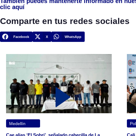
También puedes mantenerte informado en nue
clic aquí
Comparte en tus redes sociales
Facebook
X
WhatsApp
Medellín
Pol
Cae alias ‘El Sobri’, señalado cabecilla de La
Cali