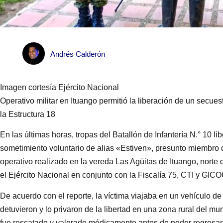
Andrés Calderón
Imagen cortesía Ejército Nacional
Operativo militar en Ituango permitió la liberación de un secues
la Estructura 18
En las últimas horas, tropas del Batallón de Infantería N.° 10 l
sometimiento voluntario de alias «Estiven», presunto miembro d
operativo realizado en la vereda Las Agüitas de Ituango, norte 
el Ejército Nacional en conjunto con la Fiscalía 75, CTI y GICO
De acuerdo con el reporte, la víctima viajaba en un vehículo 
detuvieron y lo privaron de la libertad en una zona rural del mun
fue rescatado y valorado médicamente antes de poder regresar