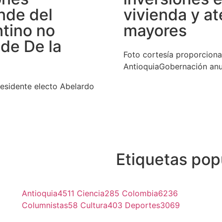
nde del
vivienda y a
ntino no
mayores
 de De la
Foto cortesía proporcion
AntioquiaGobernación anu
esidente electo Abelardo
Etiquetas pop
Antioquia
4511
Ciencia
285
Colombia
6236
Columnistas
58
Cultura
403
Deportes
3069