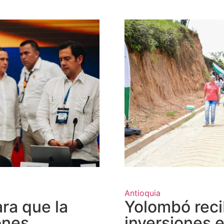
Antioquia
ara que la
Yolombó reci
ones
inversiones e