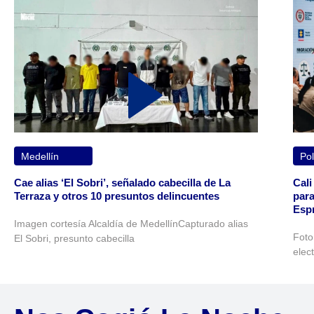
Medellín
Pol
Cae alias ‘El Sobri’, señalado cabecilla de La
Cali
Terraza y otros 10 presuntos delincuentes
para
Espr
Imagen cortesía Alcaldía de MedellínCapturado alias
Foto
El Sobri, presunto cabecilla
elec