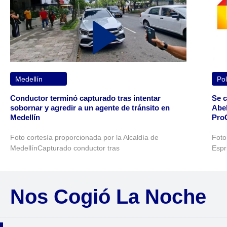
Medellín
Pol
Conductor terminó capturado tras intentar
Se c
sobornar y agredir a un agente de tránsito en
Abel
Medellín
Pro
Foto cortesía proporcionada por la Alcaldía de
Foto
MedellínCapturado conductor tras
Espr
Nos Cogió La Noche