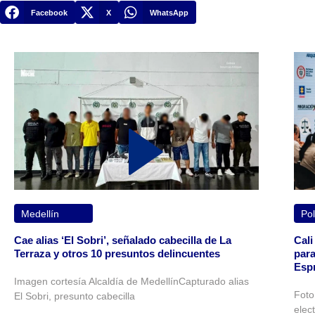
Facebook
X
WhatsApp
Medellín
Pol
Cae alias ‘El Sobri’, señalado cabecilla de La
Cali
Terraza y otros 10 presuntos delincuentes
para
Espr
Imagen cortesía Alcaldía de MedellínCapturado alias
Foto
El Sobri, presunto cabecilla
elec