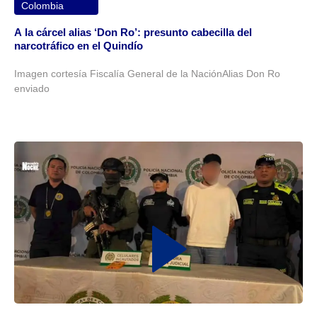
Colombia
A la cárcel alias ‘Don Ro’: presunto cabecilla del
narcotráfico en el Quindío
Imagen cortesía Fiscalía General de la NaciónAlias Don Ro
enviado