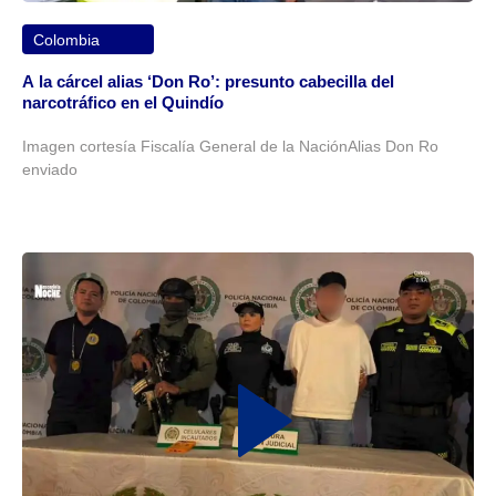
Colombia
A la cárcel alias ‘Don Ro’: presunto cabecilla del
narcotráfico en el Quindío
Imagen cortesía Fiscalía General de la NaciónAlias Don Ro
enviado