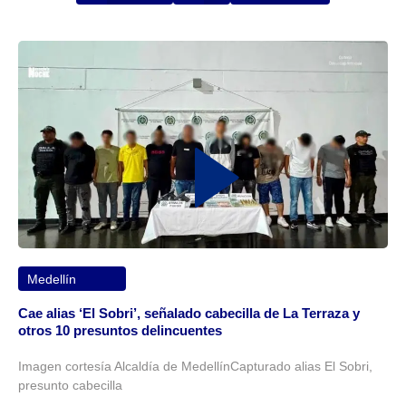
Medellín
Cae alias ‘El Sobri’, señalado cabecilla de La Terraza y
otros 10 presuntos delincuentes
Imagen cortesía Alcaldía de MedellínCapturado alias El Sobri,
presunto cabecilla