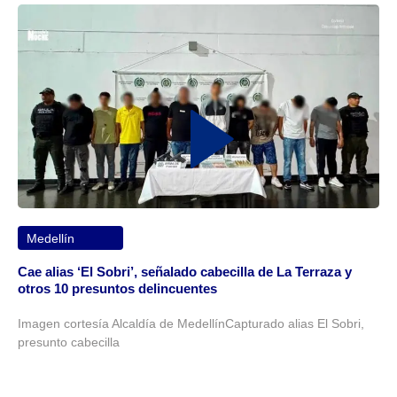
Medellín
Cae alias ‘El Sobri’, señalado cabecilla de La Terraza y
otros 10 presuntos delincuentes
Imagen cortesía Alcaldía de MedellínCapturado alias El Sobri,
presunto cabecilla