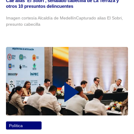
Cae alias ‘El Sobri’, señalado cabecilla de La Terraza y
otros 10 presuntos delincuentes
Imagen cortesía Alcaldía de MedellínCapturado alias El Sobri,
presunto cabecilla
Política