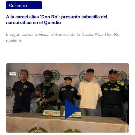
Colombia
A la cárcel alias ‘Don Ro’: presunto cabecilla del
narcotráfico en el Quindío
Imagen cortesía Fiscalía General de la NaciónAlias Don Ro
enviado