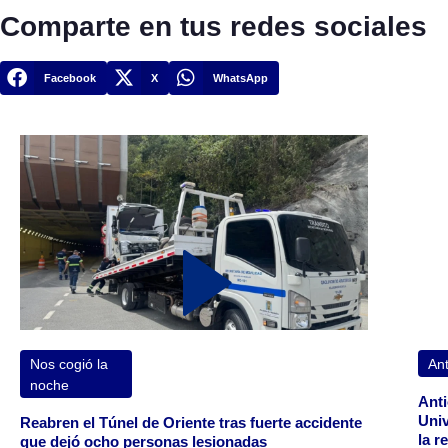
Comparte en tus redes sociales
Facebook
X
WhatsApp
Nos cogió la
Ant
noche
Anti
Univ
Reabren el Túnel de Oriente tras fuerte accidente
la r
que dejó ocho personas lesionadas