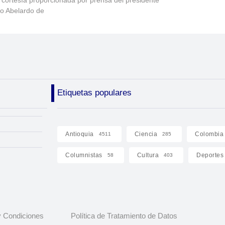
 cortesía proporcionada por prensa del presidente
to Abelardo de
Etiquetas populares
Antioquia
Ciencia
Colombia
4511
285
Columnistas
Cultura
Deportes
58
403
 Condiciones
Política de Tratamiento de Datos