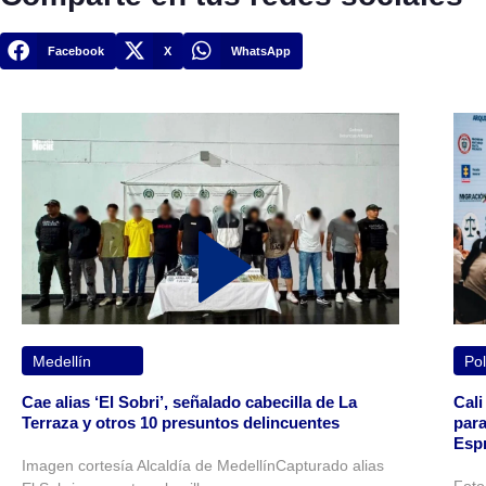
Facebook
X
WhatsApp
Medellín
Pol
Cae alias ‘El Sobri’, señalado cabecilla de La
Cali
Terraza y otros 10 presuntos delincuentes
para
Espr
Imagen cortesía Alcaldía de MedellínCapturado alias