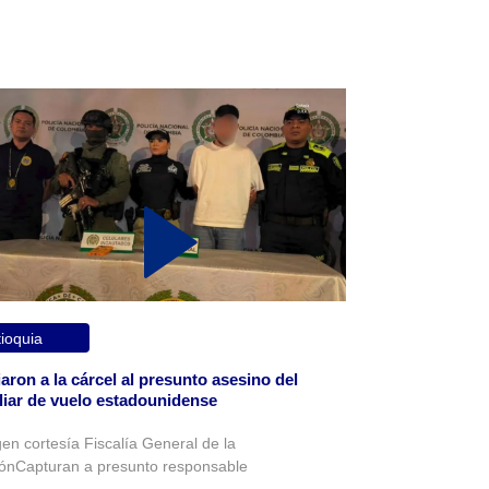
ioquia
aron a la cárcel al presunto asesino del
liar de vuelo estadounidense
en cortesía Fiscalía General de la
ónCapturan a presunto responsable