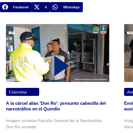
Facebook
X
WhatsApp
Colombia
Ant
A la cárcel alias ‘Don Ro’: presunto cabecilla del
Envi
narcotráfico en el Quindío
auxi
Imagen cortesía Fiscalía General de la NaciónAlias
Imag
Don Ro enviado
Naci