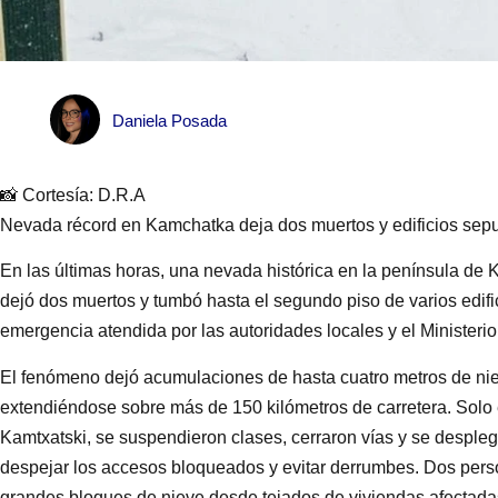
Daniela Posada
📸 Cortesía: D.R.A
Nevada récord en Kamchatka deja dos muertos y edificios sepu
En las últimas horas, una nevada histórica en la península de 
dejó dos muertos y tumbó hasta el segundo piso de varios edif
emergencia atendida por las autoridades locales y el Ministeri
El fenómeno dejó acumulaciones de hasta cuatro metros de nie
extendiéndose sobre más de 150 kilómetros de carretera. Solo e
Kamtxatski, se suspendieron clases, cerraron vías y se despleg
despejar los accesos bloqueados y evitar derrumbes. Dos person
grandes bloques de nieve desde tejados de viviendas afectada