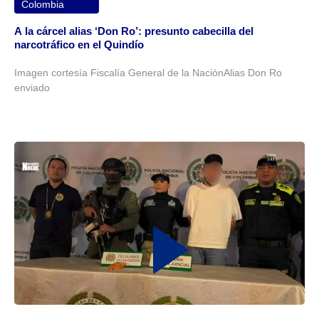
Colombia
A la cárcel alias ‘Don Ro’: presunto cabecilla del
narcotráfico en el Quindío
Imagen cortesía Fiscalía General de la NaciónAlias Don Ro
enviado