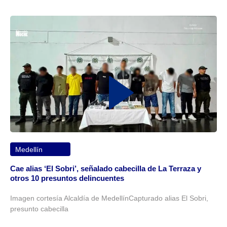
Medellín
Cae alias ‘El Sobri’, señalado cabecilla de La Terraza y
otros 10 presuntos delincuentes
Imagen cortesía Alcaldía de MedellínCapturado alias El Sobri,
presunto cabecilla