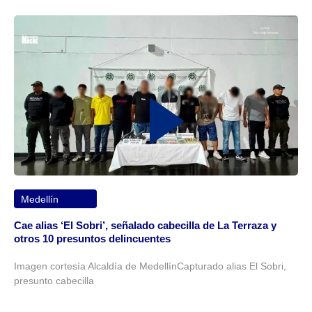
Medellín
Cae alias ‘El Sobri’, señalado cabecilla de La Terraza y
otros 10 presuntos delincuentes
Imagen cortesía Alcaldía de MedellínCapturado alias El Sobri,
presunto cabecilla