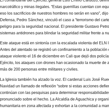
El comandante del Ejército, general Luis Emilio Cardozo, defini
narcotráfico y minas ilegales. “Estas guerrillas cuentan con equ
eso los sacrificios de nuestros hombres no serán en vano”, dijo e
Defensa, Pedro Sánchez, vinculó el caso a “terrorismo del carte
peligro para la seguridad nacional. El presidente Gustavo Petr
sistemas antidrones para blindar la seguridad militar frente a n
Este ataque está en sintonía con la escalada violenta del ELN
Antes del atentado se registró un confinamiento a la población ci
ataque violento el 16 de diciembre en Cali que dejó dos policí
Ejército, los ataques con drones han ocasionado la muerte de a
más de 200 personas entre militares y civiles.
La Iglesia también ha alzado la voz. El cardenal Luis José Rued
Navidad un llamado de reflexión “sobre si estas acciones defie
continúan con las pesquisas para determinar responsabilidade
pronunciado sobre el hecho. La Alcaldía de Aguachica y organi
humanitaria en zona afectada y exhortan a la comunidad a mant