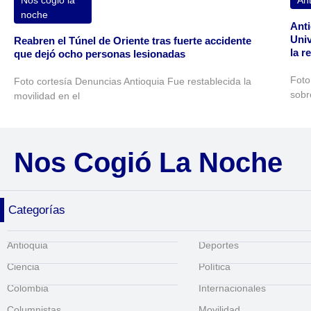
Nos cogió la
Ant
noche
Anti
Univ
Reabren el Túnel de Oriente tras fuerte accidente
la r
que dejó ocho personas lesionadas
Foto
Foto cortesía Denuncias Antioquia Fue restablecida la
sobr
movilidad en el
Nos Cogió La Noche
Categorías
Antioquia
Deportes
Ciencia
Política
Colombia
Internacionales
Columnistas
Movilidad