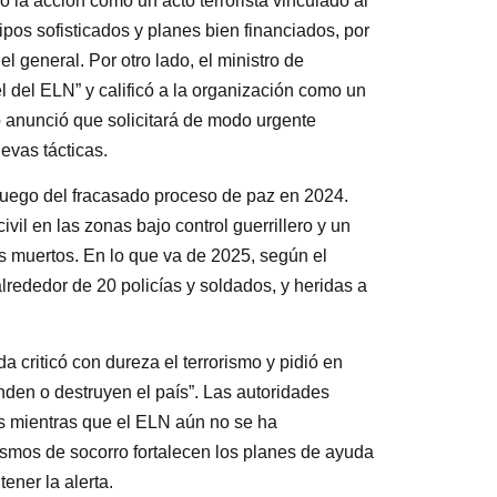
ó la acción como un acto terrorista vinculado al
ipos sofisticados y planes bien financiados, por
l general. Por otro lado, el ministro de
l del ELN” y calificó a la organización como un
o anunció que solicitará de modo urgente
uevas tácticas.
 luego del fracasado proceso de paz en 2024.
vil en las zonas bajo control guerrillero y un
as muertos. En lo que va de 2025, según el
lrededor de 20 policías y soldados, y heridas a
a criticó con dureza el terrorismo y pidió en
nden o destruyen el país”. Las autoridades
s mientras que el ELN aún no se ha
smos de socorro fortalecen los planes de ayuda
ener la alerta.