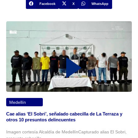
Facebook
X
WhatsApp
Medellín
Cae alias ‘El Sobri’, señalado cabecilla de La Terraza y
otros 10 presuntos delincuentes
Imagen cortesía Alcaldía de MedellínCapturado alias El Sobri,