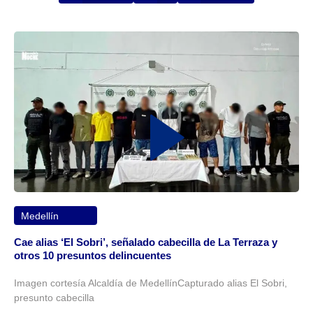
Medellín
Cae alias ‘El Sobri’, señalado cabecilla de La Terraza y
otros 10 presuntos delincuentes
Imagen cortesía Alcaldía de MedellínCapturado alias El Sobri,
presunto cabecilla