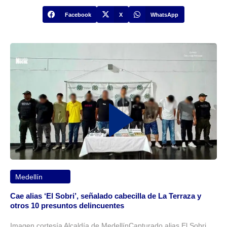
Facebook
X
WhatsApp
Medellín
Cae alias ‘El Sobri’, señalado cabecilla de La Terraza y
otros 10 presuntos delincuentes
Imagen cortesía Alcaldía de MedellínCapturado alias El Sobri,