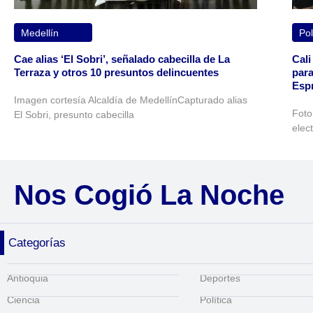
Medellín
Pol
Cae alias ‘El Sobri’, señalado cabecilla de La
Cali
Terraza y otros 10 presuntos delincuentes
para
Espr
Imagen cortesía Alcaldía de MedellínCapturado alias
Foto
El Sobri, presunto cabecilla
elec
Nos Cogió La Noche
Categorías
Antioquia
Deportes
Ciencia
Política