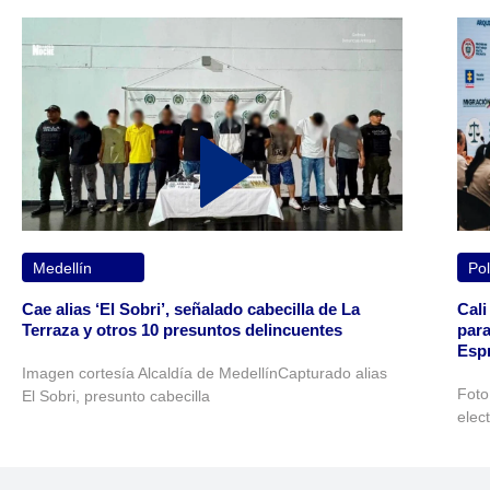
Medellín
Pol
Cae alias ‘El Sobri’, señalado cabecilla de La
Cali
Terraza y otros 10 presuntos delincuentes
para
Espr
Imagen cortesía Alcaldía de MedellínCapturado alias
Foto
El Sobri, presunto cabecilla
elec