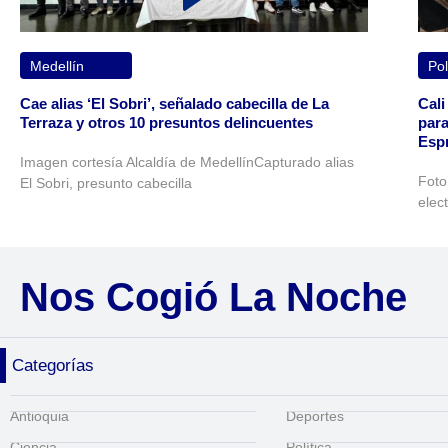
Medellín
Pol
Cae alias ‘El Sobri’, señalado cabecilla de La
Cali
Terraza y otros 10 presuntos delincuentes
para
Espr
Imagen cortesía Alcaldía de MedellínCapturado alias
Foto
El Sobri, presunto cabecilla
elec
Nos Cogió La Noche
Categorías
Antioquia
Deportes
Ciencia
Política