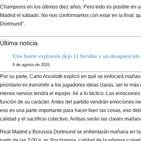
Champions en los últimos diez años. Pero todo es posible en u
Madrid el sábado. No nos conformamos con estar en la final; 
Dortmund”.
Última noticia
Una fuerte explosión dejó 11 heridos y un desaparecid
6 de agosto de 2026
Por su parte, Carlo Ancelotti explicó en qué se enfocará mañan
prioritario es transmitir a los jugadores ideas claras, ser lo má
menos nervios tendrá el equipo. Iré a lo táctico. Las emocione
función de su carácter. Antes del partido vendrán emociones n
eso es una parte importante para hacer bien las cosas, eso d
calidad y el sacrificio colectivo. Ambas serán las claves mañan
Real Madrid y Borussia Dortmund se enfrentarán mañana en l
partir de las 2:00 p. m. Por historia, calidad de la nómina y nive