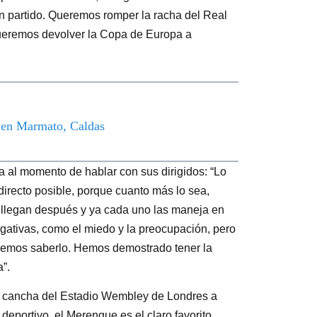
n partido. Queremos romper la racha del Real
queremos devolver la Copa de Europa a
o en Marmato, Caldas
a al momento de hablar con sus dirigidos: “Lo
s directo posible, porque cuanto más lo sea,
s llegan después y ya cada uno las maneja en
egativas, como el miedo y la preocupación, pero
ebemos saberlo. Hemos demostrado tener la
a”.
a cancha del Estadio Wembley de Londres a
l deportivo, el Merengue es el claro favorito,