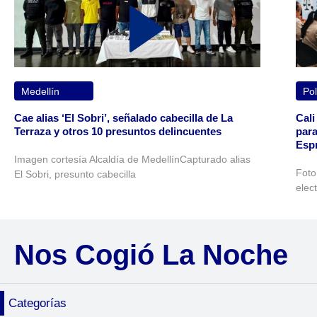
Medellín
Pol
Cae alias ‘El Sobri’, señalado cabecilla de La
Cali
Terraza y otros 10 presuntos delincuentes
para
Espr
Imagen cortesía Alcaldía de MedellínCapturado alias
Foto
El Sobri, presunto cabecilla
elec
Nos Cogió La Noche
Categorías