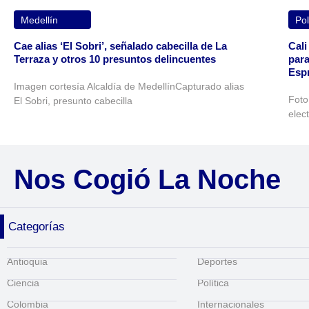
Medellín
Pol
Cae alias ‘El Sobri’, señalado cabecilla de La
Cali
Terraza y otros 10 presuntos delincuentes
para
Espr
Imagen cortesía Alcaldía de MedellínCapturado alias
Foto
El Sobri, presunto cabecilla
elec
Nos Cogió La Noche
Categorías
Antioquia
Deportes
Ciencia
Política
Colombia
Internacionales