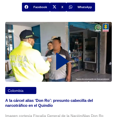
Facebook
X
WhatsApp
Colombia
A la cárcel alias ‘Don Ro’: presunto cabecilla del
narcotráfico en el Quindío
Imagen cortesía Fiscalía General de la NaciónAlias Don Ro