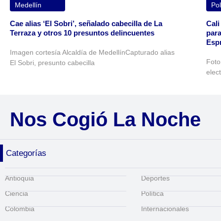
Medellín
Pol
Cae alias ‘El Sobri’, señalado cabecilla de La
Cali
Terraza y otros 10 presuntos delincuentes
para
Espr
Imagen cortesía Alcaldía de MedellínCapturado alias
Foto
El Sobri, presunto cabecilla
elec
Nos Cogió La Noche
Categorías
Antioquia
Deportes
Ciencia
Política
Colombia
Internacionales