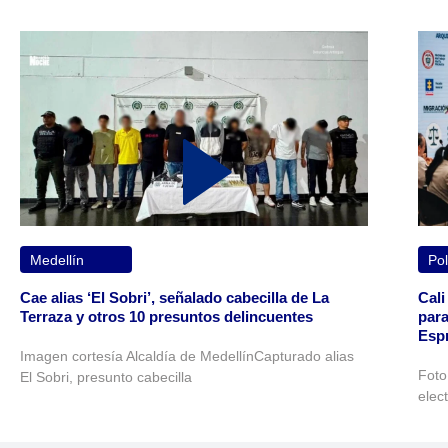
Medellín
Pol
Cae alias ‘El Sobri’, señalado cabecilla de La
Cali
Terraza y otros 10 presuntos delincuentes
para
Espr
Imagen cortesía Alcaldía de MedellínCapturado alias
Foto
El Sobri, presunto cabecilla
elec