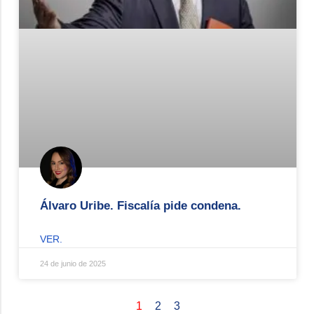
Álvaro Uribe. Fiscalía pide condena.
VER.
24 de junio de 2025
1
2
3