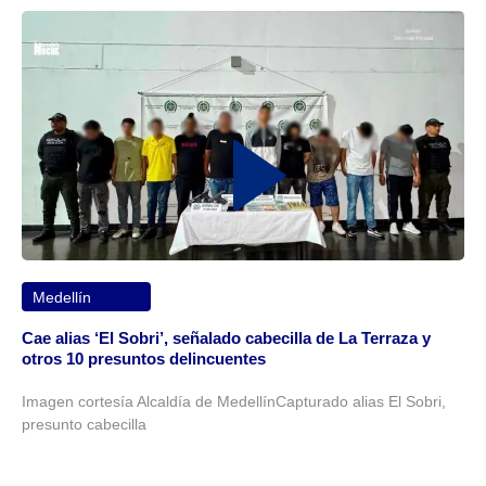
Medellín
Cae alias ‘El Sobri’, señalado cabecilla de La Terraza y
otros 10 presuntos delincuentes
Imagen cortesía Alcaldía de MedellínCapturado alias El Sobri,
presunto cabecilla