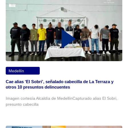
Medellín
Cae alias ‘El Sobri’, señalado cabecilla de La Terraza y
otros 10 presuntos delincuentes
Imagen cortesía Alcaldía de MedellínCapturado alias El Sobri,
presunto cabecilla