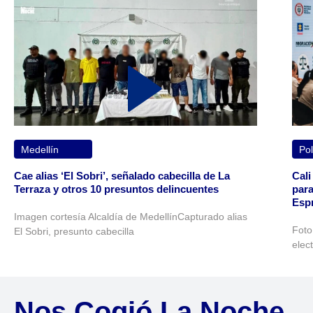
Medellín
Pol
Cae alias ‘El Sobri’, señalado cabecilla de La
Cali
Terraza y otros 10 presuntos delincuentes
para
Espr
Imagen cortesía Alcaldía de MedellínCapturado alias
Foto
El Sobri, presunto cabecilla
elec
Nos Cogió La Noche