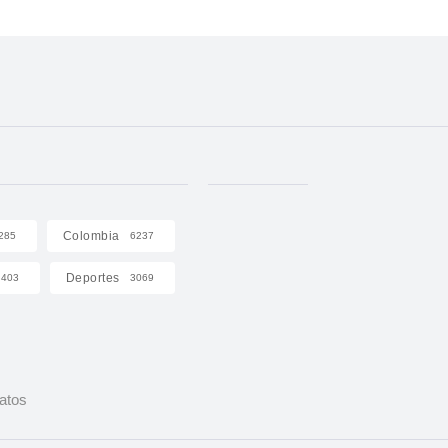
Colombia
285
6237
Deportes
403
3069
Datos