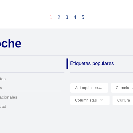
1
2
3
4
5
oche
Etiquetas populares
tes
ca
Antioquia
Ciencia
4511
acionales
Columnistas
Cultura
58
idad