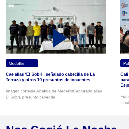
Medellín
Pol
Cae alias ‘El Sobri’, señalado cabecilla de La
Cali
Terraza y otros 10 presuntos delincuentes
para
Espr
Imagen cortesía Alcaldía de MedellínCapturado alias
Foto
El Sobri, presunto cabecilla
elec