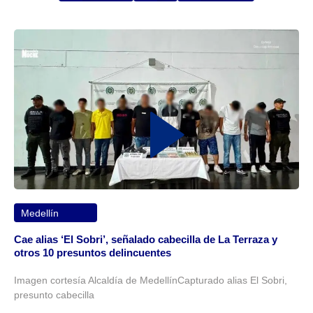
Medellín
Cae alias ‘El Sobri’, señalado cabecilla de La Terraza y
otros 10 presuntos delincuentes
Imagen cortesía Alcaldía de MedellínCapturado alias El Sobri,
presunto cabecilla