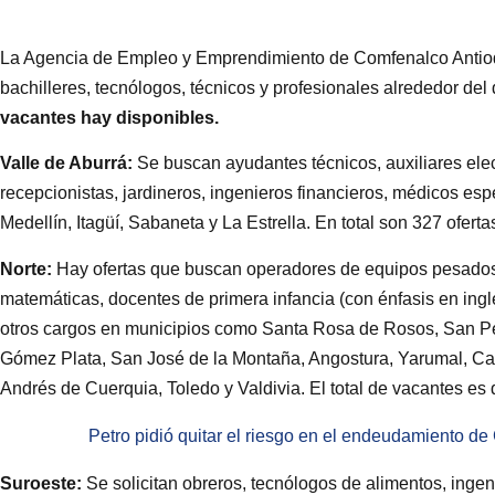
La Agencia de Empleo y Emprendimiento de Comfenalco Antioq
bachilleres, tecnólogos, técnicos y profesionales alrededor de
vacantes hay disponibles.
Valle de Aburrá:
Se buscan ayudantes técnicos, auxiliares elect
recepcionistas, jardineros, ingenieros financieros, médicos es
Medellín, Itagüí, Sabaneta y La Estrella. En total son 327 oferta
Norte:
Hay ofertas que buscan operadores de equipos pesados, 
matemáticas, docentes de primera infancia (con énfasis en inglé
otros cargos en municipios como Santa Rosa de Rosos, San Ped
Gómez Plata, San José de la Montaña, Angostura, Yarumal, Car
Andrés de Cuerquia, Toledo y Valdivia. El total de vacantes es 
Petro pidió quitar el riesgo en el endeudamiento d
Suroeste:
Se solicitan obreros, tecnólogos de alimentos, ingen