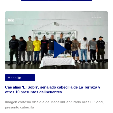
Medellín
Cae alias ‘El Sobri’, señalado cabecilla de La Terraza y
otros 10 presuntos delincuentes
Imagen cortesía Alcaldía de MedellínCapturado alias El Sobri,
presunto cabecilla