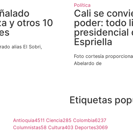
Política
eñalado
Cali se convi
za y otros 10
poder: todo l
es
presidencial
Espriella
ado alias El Sobri,
Foto cortesía proporciona
Abelardo de
Etiquetas pop
Antioquia
4511
Ciencia
285
Colombia
6237
Columnistas
58
Cultura
403
Deportes
3069