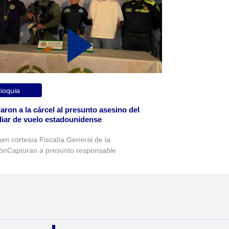
ioquia
aron a la cárcel al presunto asesino del
liar de vuelo estadounidense
en cortesía Fiscalía General de la
ónCapturan a presunto responsable