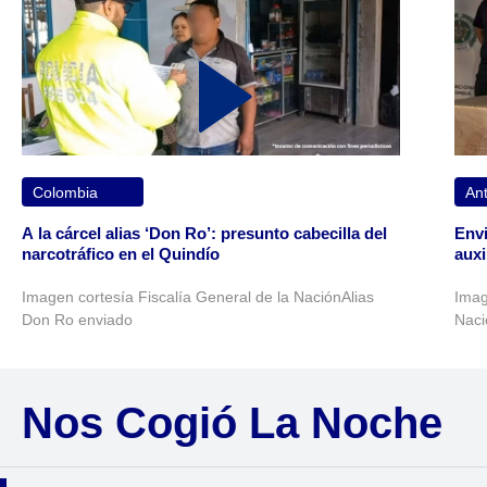
Colombia
Ant
A la cárcel alias ‘Don Ro’: presunto cabecilla del
Envi
narcotráfico en el Quindío
auxi
Imagen cortesía Fiscalía General de la NaciónAlias
Imag
Don Ro enviado
Naci
Nos Cogió La Noche